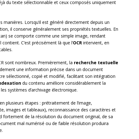
jà du texte sélectionnable et ceux composés uniquement
s manières. Lorsqu’il est généré directement depuis un
ation, il conserve généralement ses propriétés textuelles. En
(scan) se comporte comme une simple image, rendant
l contient. C’est précisément là que l’
OCR
intervient, en
ables.
CR sont nombreux. Premièrement, la
recherche textuelle
apidement une information précise dans un document
re sélectionné, copié et modifié, facilitant son intégration
ndexation
du contenu améliore considérablement la
les systèmes d’archivage électronique.
n plusieurs étapes : prétraitement de l’image,
xte, images et tableaux), reconnaissance des caractères et
nd fortement de la résolution du document original, de sa
ocument mal numérisé ou de faible résolution produira
e.