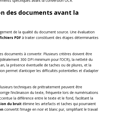
tements spécifiques avant la conversion OCR.
on des documents avant la
gement de la qualité du document source. Une évaluation
fichiers PDF
à traiter constituent des étapes déterminantes
es documents à convertir. Plusieurs critères doivent être
idéalement 300 DPI minimum pour l’OCR), la netteté du
-plan, la présence éventuelle de taches ou de pliures, et la
n permet d’anticiper les difficultés potentielles et d’adapter
plusieurs techniques de prétraitement peuvent être
rrige l’inclinaison du texte, fréquente lors de numérisations
centue la différence entre le texte et le fond, facilitant la
ion du bruit
élimine les artefacts et taches qui pourraient
on
convertit l’image en noir et blanc pur, simplifiant le travail