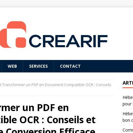
WEB
SERVICES
CONTACT
ART
Transformer un PDF en Document Compatible OCR : Conseils
Héber
mer un PDF en
pour
Héber
le OCR : Conseils et
bon c
 Conversion Efficace
Comme