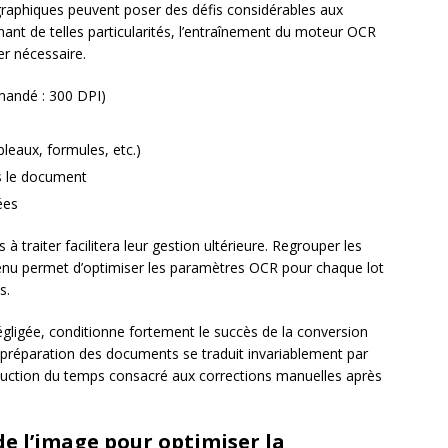
graphiques peuvent poser des défis considérables aux
nt de telles particularités, l’entraînement du moteur OCR
er nécessaire.
mandé : 300 DPI)
bleaux, formules, etc.)
s le document
ées
raiter facilitera leur gestion ultérieure. Regrouper les
enu permet d’optimiser les paramètres OCR pour chaque lot
s.
égligée, conditionne fortement le succès de la conversion
a préparation des documents se traduit invariablement par
éduction du temps consacré aux corrections manuelles après
e l’image pour optimiser la