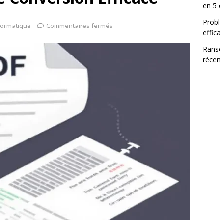
en 5 
Probl
formatique
Commentaires fermés
effic
Ranso
récen